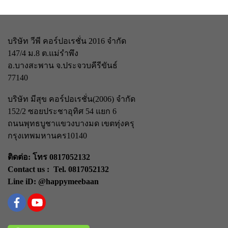
บริษัท วีพี คอร์ปอเรชั่น 2016 จำกัด
147/4 ม.8 ต.แม่รำพึง
อ.บางสะพาน จ.ประจวบคีรีขันธ์
77140
บริษัท มีสุข คอร์ปอเรชั่น(2006) จำกัด
152/2 ซอยประชาอุทิศ 54 แยก 6
ถนนพุทธบูชา
แขวงบางมด เขตทุ่งครุ
กรุงเทพมหานคร
10140
ติดต่อ: โทร 0817052132
Contact us : Tel. 0817052132
Line iD: @happymeebaan