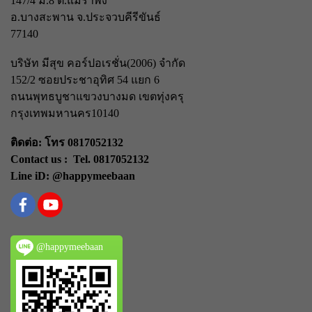
147/4 ม.8 ต.แม่รำพึง
อ.บางสะพาน จ.ประจวบคีรีขันธ์
77140
บริษัท มีสุข คอร์ปอเรชั่น(2006) จำกัด
152/2 ซอยประชาอุทิศ 54 แยก 6
ถนนพุทธบูชา
แขวงบางมด เขตทุ่งครุ
กรุงเทพมหานคร
10140
ติดต่อ: โทร 0817052132
Contact us : Tel. 0817052132
Line iD: @happymeebaan
@happymeebaan