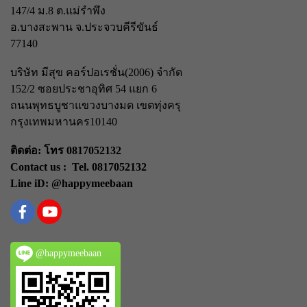
147/4 ม.8 ต.แม่รำพึง
อ.บางสะพาน จ.ประจวบคีรีขันธ์
77140
บริษัท มีสุข คอร์ปอเรชั่น(2006) จำกัด
152/2 ซอยประชาอุทิศ 54 แยก 6
ถนนพุทธบูชา
แขวงบางมด เขตทุ่งครุ
กรุงเทพมหานคร
10140
ติดต่อ: โทร 0817052132
Contact us : Tel. 0817052132
Line iD: @happymeebaan
@happymeebaan