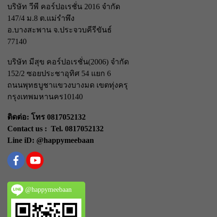
บริษัท วีพี คอร์ปอเรชั่น 2016 จำกัด
147/4 ม.8 ต.แม่รำพึง
อ.บางสะพาน จ.ประจวบคีรีขันธ์
77140
บริษัท มีสุข คอร์ปอเรชั่น(2006) จำกัด
152/2 ซอยประชาอุทิศ 54 แยก 6
ถนนพุทธบูชา
แขวงบางมด เขตทุ่งครุ
กรุงเทพมหานคร
10140
ติดต่อ: โทร 0817052132
Contact us : Tel. 0817052132
Line iD: @happymeebaan
@happymeebaan