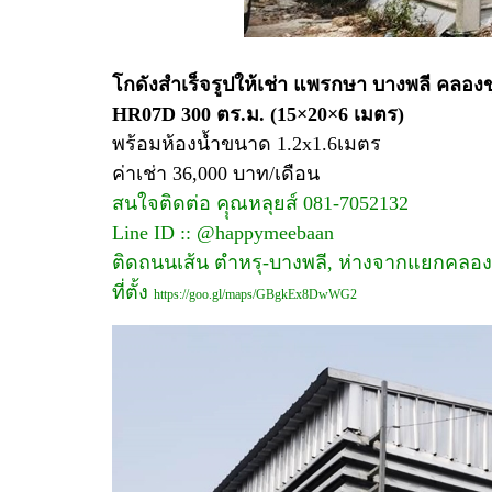
โกดังสำเร็จรูปให้เช่า แพรกษา บางพลี คลอง
HR07D 300 ตร.ม. (15×20×6 เมตร)
พร้อมห้องน้ำขนาด 1.2x1.6เมตร
ค่าเช่า 36,000 บาท/เดือน
สนใจติดต่อ คุุณหลุยส์ 081-7052132
Line ID :: @happymeebaan
ติดถนนเส้น ตำหรุ-บางพลี, ห่างจากแยกคลอง
ที่ตั้ง
https://goo.gl/maps/GBgkEx8DwWG2