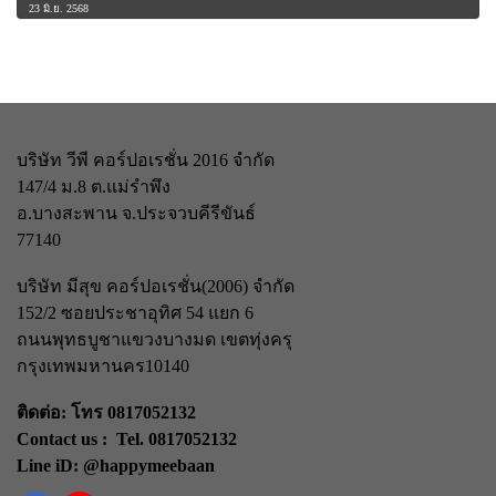
23 มิ.ย. 2568
บริษัท วีพี คอร์ปอเรชั่น 2016 จำกัด
147/4 ม.8 ต.แม่รำพึง
อ.บางสะพาน จ.ประจวบคีรีขันธ์
77140
บริษัท มีสุข คอร์ปอเรชั่น(2006) จำกัด
152/2 ซอยประชาอุทิศ 54 แยก 6
ถนนพุทธบูชา
แขวงบางมด เขตทุ่งครุ
กรุงเทพมหานคร
10140
ติดต่อ: โทร 0817052132
Contact us : Tel. 0817052132
Line iD: @happymeebaan