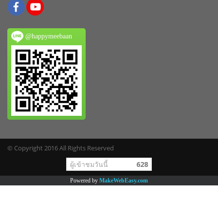
@happymeebaan
© Copyright 2016 All Rights Reserved
ผู้เข้าชมวันนี้
628
Powered by
MakeWebEasy.com