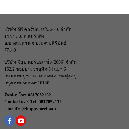
บริษัท วีพี คอร์ปอเรชั่น 2016 จำกัด
147/4 ม.8 ต.แม่รำพึง
อ.บางสะพาน จ.ประจวบคีรีขันธ์
77140
บริษัท มีสุข คอร์ปอเรชั่น(2006) จำกัด
152/2 ซอยประชาอุทิศ 54 แยก 6
ถนนพุทธบูชา
แขวงบางมด เขตทุ่งครุ
กรุงเทพมหานคร
10140
ติดต่อ: โทร 0817052132
Contact us : Tel. 0817052132
Line iD: @happymeebaan