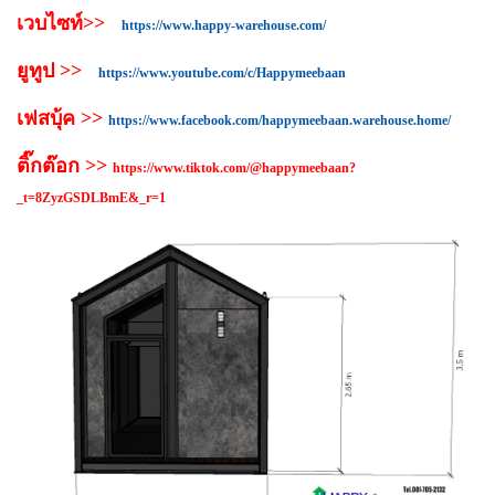
เวบไซท์>>
https://www.happy-warehouse.com/
ยูทูป >>
https://www.youtube.com/c/Happymeebaan
เฟสบุ้ค >>
https://www.facebook.com/happymeebaan.warehouse.home/
ติ๊กต๊อก >>
https://www.tiktok.com/@happymeebaan?
_t=8ZyzGSDLBmE&_r=1