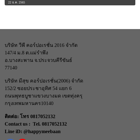
22 ธ.ค. 2565
บริษัท วีพี คอร์ปอเรชั่น 2016 จำกัด
147/4 ม.8 ต.แม่รำพึง
อ.บางสะพาน จ.ประจวบคีรีขันธ์
77140
บริษัท มีสุข คอร์ปอเรชั่น(2006) จำกัด
152/2 ซอยประชาอุทิศ 54 แยก 6
ถนนพุทธบูชา
แขวงบางมด เขตทุ่งครุ
กรุงเทพมหานคร
10140
ติดต่อ: โทร 0817052132
Contact us : Tel. 0817052132
Line iD: @happymeebaan