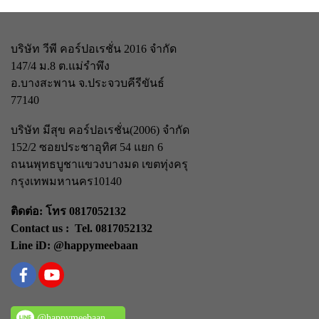
บริษัท วีพี คอร์ปอเรชั่น 2016 จำกัด
147/4 ม.8 ต.แม่รำพึง
อ.บางสะพาน จ.ประจวบคีรีขันธ์
77140
บริษัท มีสุข คอร์ปอเรชั่น(2006) จำกัด
152/2 ซอยประชาอุทิศ 54 แยก 6
ถนนพุทธบูชา
แขวงบางมด เขตทุ่งครุ
กรุงเทพมหานคร
10140
ติดต่อ: โทร 0817052132
Contact us : Tel. 0817052132
Line iD: @happymeebaan
@happymeebaan