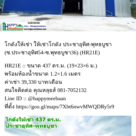
โกดังให้เช่า ให้เช่าโกดัง ประชาอุทิศ-พุทธบูชา
(ซ.ประชาอุทิศ54-ซ.พุทธบูชา36) (HR21E)
HR21E :: ขนาด 437 ตร.ม. (19×23×6 ม.)
พร้อมห้องน้ำขนาด 1.2×1.6 เมตร
ค่าเช่า 39,330 บาท/เดือน
สนใจติดต่อ คุุณหลุยส์ 081-7052132
Line ID :: @happymeebaan
ที่ตั้ง
https://goo.gl/maps/7Xbt6nwvMWQDRy5r9