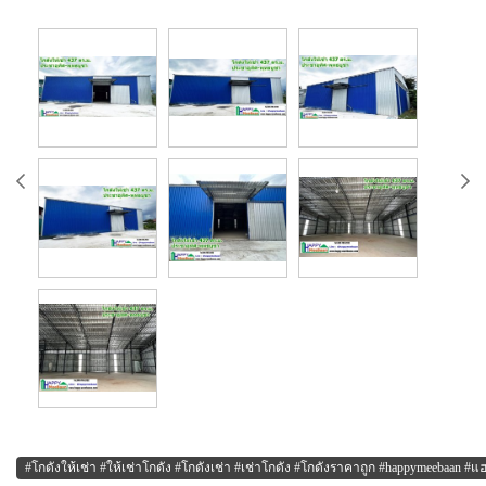
#โกดังให้เช่า #ให้เช่าโกดัง #โกดังเช่า #เช่าโกดัง #โกดังราคาถูก #happymeebaan #แฮ