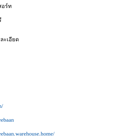
ีสอร์ท
รี
ยละเอียด
m/
eebaan
eebaan.warehouse.home/