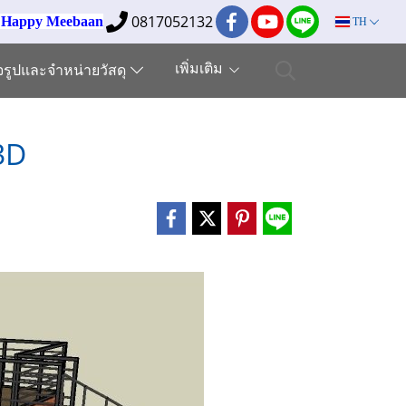
0817052132
ง Happy Meebaan
TH
เพิ่มเติม
็จรูปและจำหน่ายวัสดุ
3D