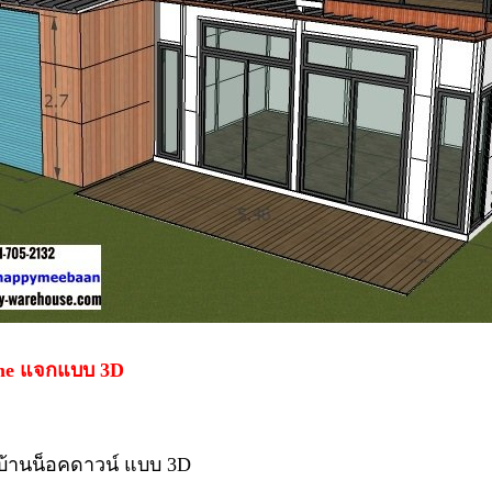
me แจกแบบ 3D
บบ้านน็อคดาวน์ แบบ 3D