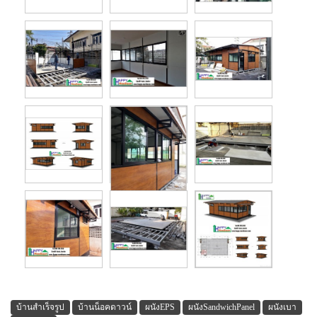
บ้านสำเร็จรูป
บ้านน็อคดาวน์
ผนังEPS
ผนังSandwichPanel
ผนังเบา