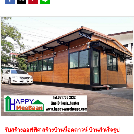
รับสร้างออฟฟิศ สร้างบ้านน็อคดาวน์ บ้านสำเร็จรูป