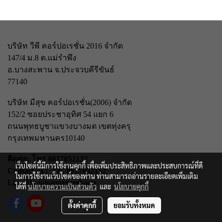
บริษัท วีพี คอร์ปอเรชั่น 2016 จำกัด
147/4 ม.8 ต.แม่รำพึง
อ.บางสะพาน จ.ประจวบคีรีขันธ์
77140
บริษัท มีสุข คอร์ปอเรชั่น(2006) จำกัด
152/2 ซอยประชาอุทิศ 54 แยก 6
ถนนพุทธบูชา
แขวงบางมด เขตทุ่งครุ
กรุงเทพมหานคร
10140
ติดต่อ: โทร 0817052132
เว็บไซต์นี้มีการใช้งานคุกกี้ เพื่อเพิ่มประสิทธิภาพและประสบการณ์ที่ดี
Contact us : Tel. 0817052132
ในการใช้งานเว็บไซต์ของท่าน ท่านสามารถอ่านรายละเอียดเพิ่มเติม
Line iD: @happymeebaan
ได้ที่
นโยบายความเป็นส่วนตัว
และ
นโยบายคุกกี้
ตั้งค่าคุกกี้
ยอมรับทั้งหมด