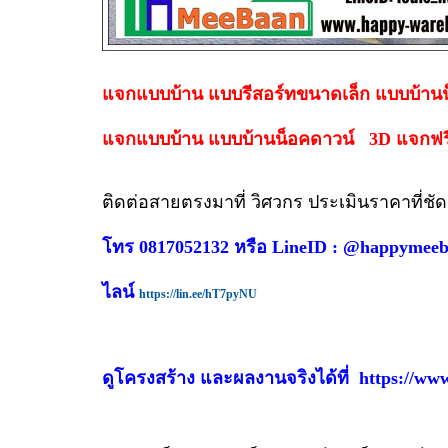
แจกแบบบ้าน แบบรีสอร์ทขนาดเล็ก แบบบ้านน็
แจกแบบบ้าน แบบบ้านน็อคดาวน์ 3D แจกฟ
ติดต่อสายตรงมาที่ วิศวกร ประเมินราคาที่ชั
โทร 0817052132 หรือ LineID : @happymee
ไลน์
https://lin.ee/hT7pyNU
ดูโครงสร้าง และผลงานจริงได้ที่
https://ww