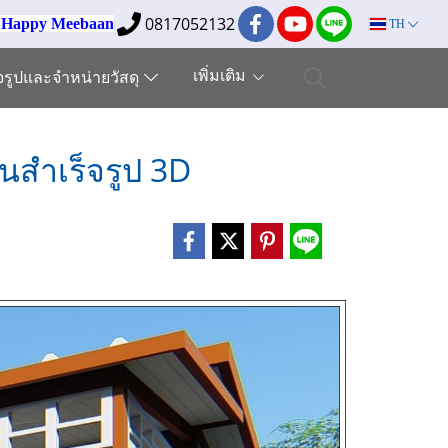
0817052132
ง Happy Meebaan
TH
เพิ่มเติม
็จรูปและจำหน่ายวัสดุ
นสำเร็จรูป 3D