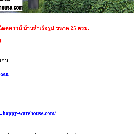
อคดาวน์ บ้านสำเร็จรูป ขนาด 25 ตรม.
รี
ดเจน
baan
w.happy-warehouse.com/