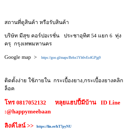
สถานที่ดูสินค้า หรือรับสินค้า
บริษัท มีสุข คอร์ปอเรชั่น ประชาอุทิศ 54 แยก 6 ทุ่ง
ครุ กรุงเทพมหานคร
Google map >
https://goo.gl/maps/Behx1Yh6vEs4GPjg9
ติดตั้งง่าย ใช้ภายใน
กระเบื้องยาง,กระเบื้องยางคลิก
ล็อค
โทร 0817052132 หลุยแฮปปี้มีบ้าน ID Line
:@happymeebaan
ลิงค์ไลน์ >>
https://lin.ee/hT7pyNU