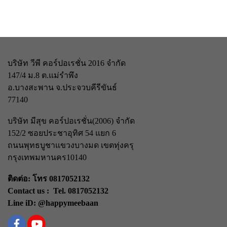
บริษัท วีพี คอร์ปอเรชั่น 2016 จำกัด
147/4 ม.8 ต.แม่รำพึง
อ.บางสะพาน จ.ประจวบคีรีขันธ์
77140
บริษัท มีสุข คอร์ปอเรชั่น(2006) จำกัด
152/2 ซอยประชาอุทิศ 54 แยก 6
ถนนพุทธบูชา
แขวงบางมด เขตทุ่งครุ
กรุงเทพมหานคร
10140
ติดต่อ: โทร 0817052132
Contact us : Tel. 0817052132
Line iD: @happymeebaan