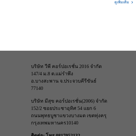
ดูเพิ่มเติม
บริษัท วีพี คอร์ปอเรชั่น 2016 จำกัด
147/4 ม.8 ต.แม่รำพึง
อ.บางสะพาน จ.ประจวบคีรีขันธ์
77140
บริษัท มีสุข คอร์ปอเรชั่น(2006) จำกัด
152/2 ซอยประชาอุทิศ 54 แยก 6
ถนนพุทธบูชา
แขวงบางมด เขตทุ่งครุ
กรุงเทพมหานคร
10140
ติดต่อ: โทร 0817052132