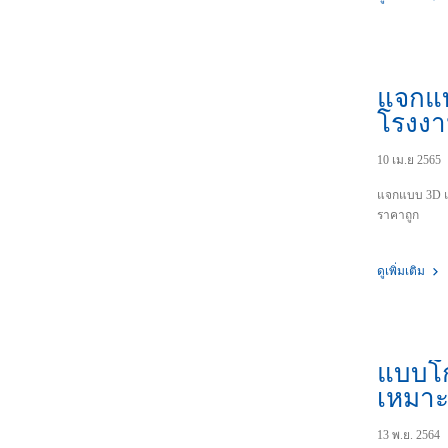
แจกแ
โรงงา
คลังสิ
10 เม.ย 2565
แจกแบบ 3D แ
ราคาถูก
ดูเพิ่มเติม
แบบโก
เหมาะ
ชยการ
13 พ.ย. 2564
ฟรี