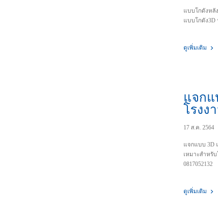
แบบโกดังหลั
แบบโกดัง3D ฟ
ดูเพิ่มเติม
แจกแ
โรงงา
คลังส
17 ส.ค. 2564
สำหรับ
โกดัง
แจกแบบ 3D แ
เหมาะสำหรับโ
0817052132
ดูเพิ่มเติม