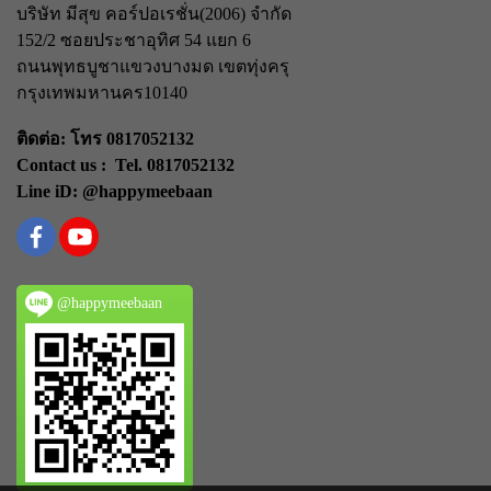
บริษัท มีสุข คอร์ปอเรชั่น(2006) จำกัด
152/2 ซอยประชาอุทิศ 54 แยก 6
ถนนพุทธบูชา
แขวงบางมด เขตทุ่งครุ
กรุงเทพมหานคร
10140
ติดต่อ: โทร 0817052132
Contact us : Tel. 0817052132
Line iD: @happymeebaan
@happymeebaan