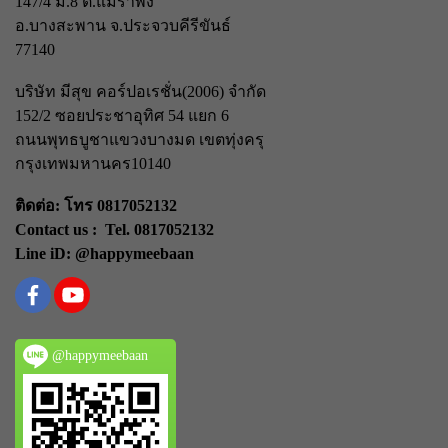
147/4 ม.8 ต.แม่รำพึง
อ.บางสะพาน จ.ประจวบคีรีขันธ์
77140
บริษัท มีสุข คอร์ปอเรชั่น(2006) จำกัด
152/2 ซอยประชาอุทิศ 54 แยก 6
ถนนพุทธบูชา
แขวงบางมด เขตทุ่งครุ
กรุงเทพมหานคร
10140
ติดต่อ: โทร 0817052132
Contact us : Tel. 0817052132
Line iD: @happymeebaan
@happymeebaan