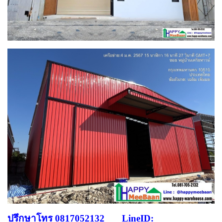
ปรึกษาโทร 0817052132 LineID: