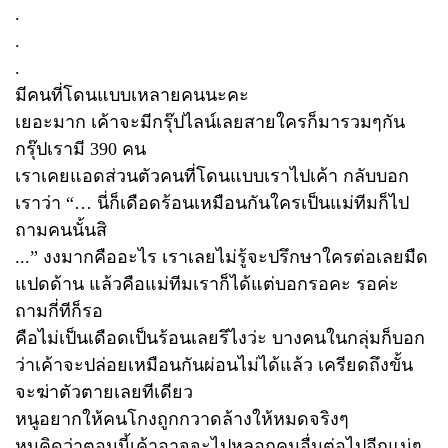
.
.
.
มีคนที่โดนแบบเหลายคนนะคะ
เยอะมาก เค้าจะมีกรุ๊ปไลน์เลยสายใครก็มารวมๆกัน
กรุ๊ปเรามี 390 คน
เราเคยแอดส่วนตัวคนที่โดนแบบเราไปเค้า กลับบอก
เราว่า “… นี่ก็เดือดร้อนเหมือนกันใครเป็นแม่ทีมก็ไป
ถามคนนั้นสิ
...” งงมากคืออะไร เราเลยไม่รู้จะปรึกษาใครต่อเลยมืด
แปดด้าน แล้วคือแม่ทีมเราก็ได้แต่บอกรอคะ รอค่ะ
ถามกี่ทีก็รอ
คือไม่เป็นเดือดเป็นร้อนเลยรึไงว่ะ บางคนในกลุ่มก็บอก
ว่าเค้าจะปล่อยเหมือนกันผ่อนไม่ได้แล้ว เครียดถึงขั้น
จะฆ่าตัวตายเลยทีเดียว
หนูอยากให้คนโกงถูกกวาดล้างให้หมดจริงๆ
หนูคิดว่าตอนนี้เค้าอาจจะไปหลอกคนอื่นต่อไปอีกแน่ๆ