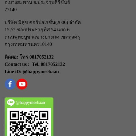
อ.บางสะพาน จ.ประจวบคีรีขันธ์
77140
บริษัท มีสุข คอร์ปอเรชั่น(2006) จำกัด
152/2 ซอยประชาอุทิศ 54 แยก 6
ถนนพุทธบูชา
แขวงบางมด เขตทุ่งครุ
กรุงเทพมหานคร
10140
ติดต่อ: โทร 0817052132
Contact us : Tel. 0817052132
Line iD: @happymeebaan
@happymeebaan