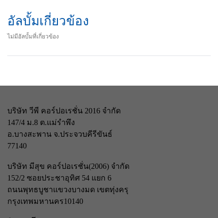
อัลบั้มเกี่ยวข้อง
ไม่มีอัลบั้มที่เกี่ยวข้อง
บริษัท วีพี คอร์ปอเรชั่น 2016 จำกัด
147/4 ม.8 ต.แม่รำพึง
อ.บางสะพาน จ.ประจวบคีรีขันธ์
77140
บริษัท มีสุข คอร์ปอเรชั่น(2006) จำกัด
152/2 ซอยประชาอุทิศ 54 แยก 6
ถนนพุทธบูชา
แขวงบางมด เขตทุ่งครุ
กรุงเทพมหานคร
10140